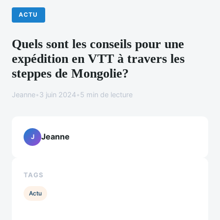
ACTU
Quels sont les conseils pour une
expédition en VTT à travers les
steppes de Mongolie?
Jeanne
•
3 juin 2024
•
5 min de lecture
Jeanne
J
TAGS
Actu