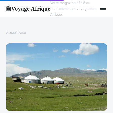
Votre magazine dédié au
Voyage Afrique
📰
tourisme et aux voyages en
Afrique
Accueil
›
Actu