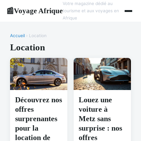
Votre magazine dédié au
Voyage Afrique
📰
tourisme et aux voyages en
Afrique
Accueil
› Location
Location
Découvrez nos
Louez une
offres
voiture à
surprenantes
Metz sans
pour la
surprise : nos
location de
offres