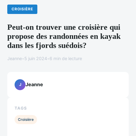
CROISIÈRE
Peut-on trouver une croisière qui
propose des randonnées en kayak
dans les fjords suédois?
Jeanne
•
5 juin 2024
•
6 min de lecture
Jeanne
J
TAGS
Croisière