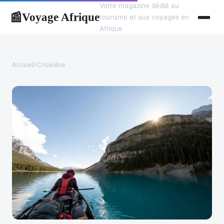
Votre magazine dédié au
Voyage Afrique
📰
tourisme et aux voyages en
Afrique
Accueil
›
Croisière